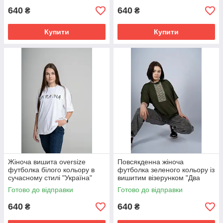
640
640
₴
₴
Купити
Купити
Жіноча вишита oversize
Повсякденна жіноча
футболка білого кольору в
футболка зеленого кольору із
сучасному стилі "Україна"
вишитим візерунком "Два
кольори" XXL-3XL
Готово до відправки
Готово до відправки
640
640
₴
₴