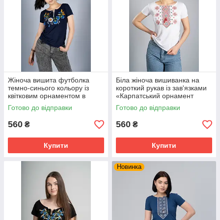
Жіноча вишита футболка
Біла жіноча вишиванка на
темно-синього кольору із
короткий рукав із зав'язками
квітковим орнаментом в
«Карпатський орнамент
українському стилі «Віночок»
(червона вишивка)»
Готово до відправки
Готово до відправки
560
560
₴
₴
Купити
Купити
Новинка