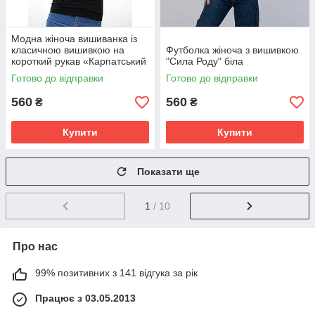
Модна жіноча вишиванка із
класичною вишивкою на
Футболка жіноча з вишивкою
короткий рукав «Карпатський
"Сила Роду" біла
орнамент (червона
Готово до відправки
Готово до відправки
вишивка)»
560
560
₴
₴
Купити
Купити
Показати ще
1
/ 10
Про нас
99% позитивних з 141 відгука за рік
Працює з 03.05.2013