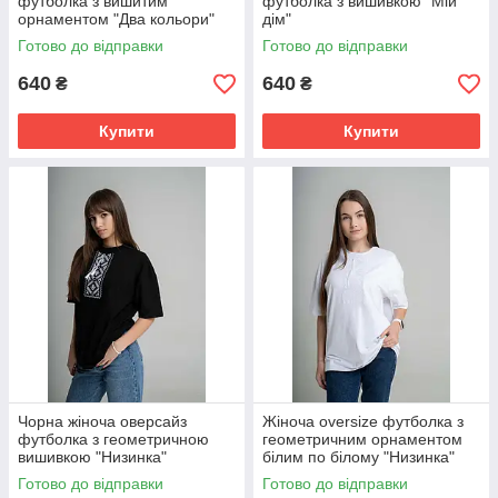
футболка з вишитим
футболка з вишивкою "Мій
орнаментом "Два кольори"
дім"
Готово до відправки
Готово до відправки
640
640
₴
₴
Купити
Купити
Чорна жіноча оверсайз
Жіноча oversize футболка з
футболка з геометричною
геометричним орнаментом
вишивкою "Низинка"
білим по білому "Низинка"
Готово до відправки
Готово до відправки