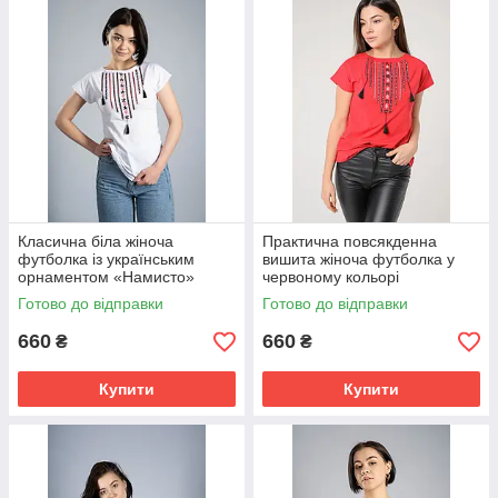
Класична біла жіноча
Практична повсякденна
футболка із українським
вишита жіноча футболка у
орнаментом «Намисто»
червоному кольорі
«Намисто»
Готово до відправки
Готово до відправки
660
660
₴
₴
Купити
Купити