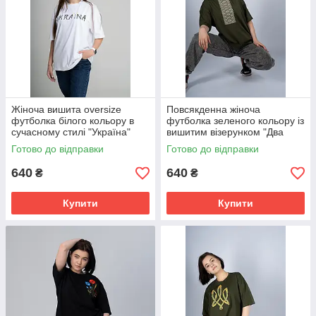
Жіноча вишита oversize
Повсякденна жіноча
футболка білого кольору в
футболка зеленого кольору із
сучасному стилі "Україна"
вишитим візерунком "Два
кольори" XXL-3XL
Готово до відправки
Готово до відправки
640
640
₴
₴
Купити
Купити