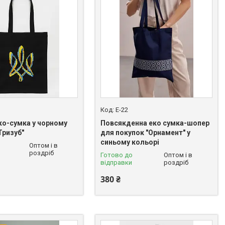
E-22
ко-сумка у чорному
Повсякденна еко сумка-шопер
Тризуб"
для покупок "Орнамент" у
синьому кольорі
Оптом і в
роздріб
Готово до
Оптом і в
відправки
роздріб
380 ₴