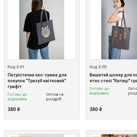
E-01
E-05
Патріотична еко-сумка для
Вишитий шопер для п
покупок "Тризуб квітковий"
етно стилі "Китиці" гр
графіт
Готово до
Опто
відправки
розд
Готово до
Оптом і в
відправки
роздріб
380 ₴
380 ₴