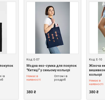
E-07
E-10
 покупок
Модна еко-сумка для покупок
Жіноча е
"Китиці" у синьому кольорі
вишивкою
кольорі
 і в
Немає в
Оптом і в
+380 (68) 228-90-37
+380 (68)
іб
наявності
роздріб
Немає в
наявності
380 ₴
380 ₴