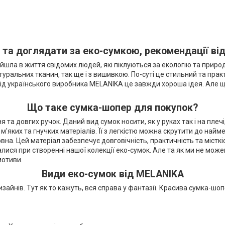
 та доглядати за еко-сумкою, рекомендації ві
увійшла в життя свідомих людей, які піклуються за екологію та прир
ральних тканин, так ще і з вишивкою. По-суті це стильний та практи
д українського виробника MELANIKA це завжди хороша ідея. Але щ
Що таке сумка-шопер для покупок?
 та довгих ручок. Даний вид сумок носити, як у руках так і на пле
м'яких та гнучких матеріалів. Її з легкістю можна скрутити до найм
. Цей матеріал забезпечує довговічність, практичність та місткіс
лися при створенні нашої колекції еко-сумок. Але та як ми не може
мотиви.
Види еко-сумок від MELANIKA
зайнів. Тут як то кажуть, вся справа у фантазії. Красива сумка-шоп