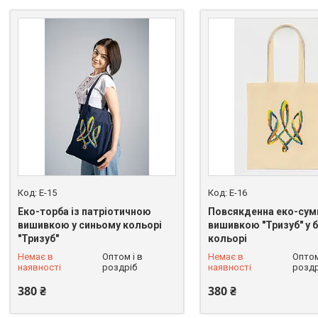
E-15
E-16
Еко-торба із патріотичною
Повсякденна еко-сум
вишивкою у синьому кольорі
вишивкою "Тризуб" у
"Тризуб"
кольорі
+380 (68) 228-90-37
+380 (68) 228-90-37
Немає в
Оптом і в
Немає в
Оптом
наявності
роздріб
наявності
роздр
380 ₴
380 ₴