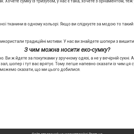
к. Хочете сумку із тризубом, у нас є така, хочете з орнаментом, теж
міцної тканини в одному кольорі. Якщо ви слідкуєте за модою то таки
 використали традиційні мотиви. У нас ви знайдете шопери з вишити
З чим можна носити еко-сумку?
о. Ви ж йдете за покупками у зручному одязі, а не у вечірній сукні. А
ал, шопер і тут вас врятує. Тому легше напевно сказати із чим ця су
 можемо сказати, що ми цього добилися.