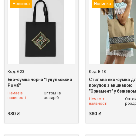
Новинка
Новинка
E-23
E-18
Еко-сумка чорна "Гуцульський
Стильна еко-сумка д
Ромб"
покупок з вишивкою
"Орнамент" у бежевом
Немає в
Оптом і в
+380 (68) 228-90-37
+380 (68) 228-90-37
наявності
роздріб
Немає в
Оптом
наявності
роздр
380 ₴
380 ₴