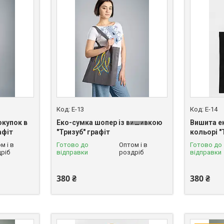
E-13
E-14
окупок в
Еко-сумка шопер із вишивкою
Вишита е
афіт
"Тризуб" графіт
кольорі "
м і в
Готово до
Оптом і в
Готово до
ріб
відправки
роздріб
відправки
380 ₴
380 ₴