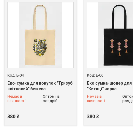
E-04
E-06
Еко-сумка для покупок "Тризуб
Еко сумка-шопер для
квітковий" бежева
"Китиці" чорна
Немає в
Оптом і в
Немає в
Оптом
+380 (68) 228-90-37
+380 (68) 228-90-37
наявності
роздріб
наявності
роздр
380 ₴
380 ₴