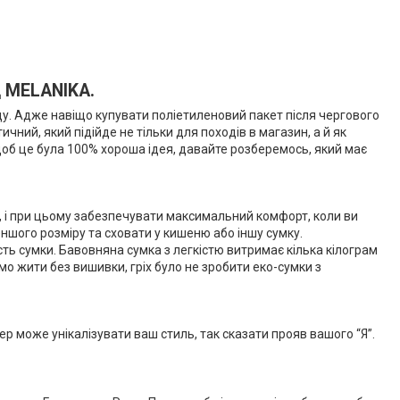
д MELANIKA.
оду. Адже навіщо купувати поліетиленовий пакет після чергового
чний, який підійде не тільки для походів в магазин, а й як
об це була 100% хороша ідея, давайте розберемось, який має
чі, і при цьому забезпечувати максимальний комфорт, коли ви
еншого розміру та сховати у кишеню або іншу сумку.
ть сумки. Бавовняна сумка з легкістю витримає кілька кілограм
мо жити без вишивки, гріх було не зробити еко-сумки з
ер може унікалізувати ваш стиль, так сказати прояв вашого “Я”.