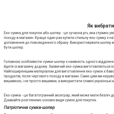
Як вибрати
Еко-сумка для покупок або шопер - це сучасна річ, яка стрімко 
походу в магазин. Краще один раз купити стильну еко-сумку з нату
доповнення до повсякденного образу. Використовувати шопер ві
бути шопер.
Головною особливістю сумки-шопер є наявність одного відділення
йдете із магазину додому. Зазвичай еко-сумка виготовляється із 
Найпоширенішим матеріалом для виготовлення еко-сумок є бавовна
продуктів, після чергового походу в магазин. Саме цим ми керува
вишивкою, і не просто вишивки, а використати славні українські 
Еко-сумка - це багатогранний аксесуар, який може мати безліч ди
Даавайте розглянемо основні види сумок для покупок.
Патріотична сумка-шопер