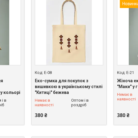
Новинк
E-08
E-21
ля
Еко-сумка для покупок з
Жіноча е
вишивкою в українському стилі
"Маки" у 
у кольорі
"Китиці" бежева
Немає в
+380 (68) 228-90-37
+380 (68)
наявності
 і в
Немає в
Оптом і в
іб
наявності
роздріб
380 ₴
380 ₴