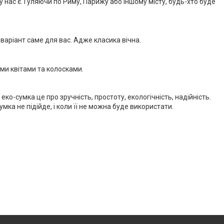
 у нас є. Гуляючи по Риму, Парижу або іншому місту, будь-хто буде
й варіант саме для вас. Адже класика вічна.
ми квітами та колосками.
 еко-сумка це про зручність, простоту, екологічність, надійність.
мка не підійде, і коли її не можна буде використати.