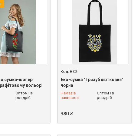
а
E-02
ко сумка-шопер
Еко-сумка "Тризуб квітковий"
графітовому кольорі
чорна
Оптом і в
Немає в
Оптом і в
 228-90-37
+380 (68) 228-90-37
роздріб
наявності
роздріб
380 ₴