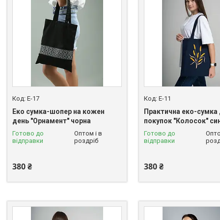
E-17
E-11
Еко сумка-шопер на кожен
Практична еко-сумка
день "Орнамент" чорна
покупок "Колосок" си
Готово до
Оптом і в
Готово до
Опто
відправки
роздріб
відправки
розд
380 ₴
380 ₴