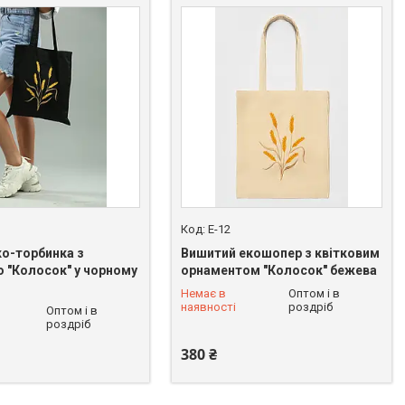
E-12
ко-торбинка з
Вишитий екошопер з квітковим
 "Колосок" у чорному
орнаментом "Колосок" бежева
Немає в
Оптом і в
 228-90-37
+380 (68) 228-90-37
наявності
роздріб
Оптом і в
роздріб
380 ₴