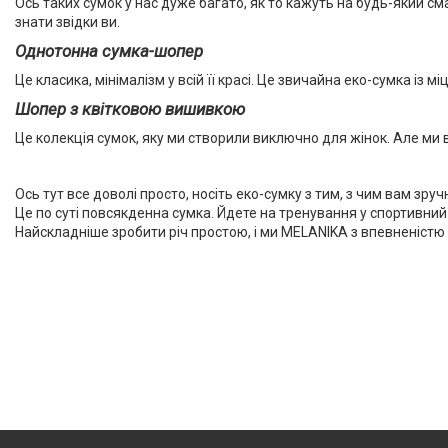
Ось таких сумок у нас дуже багато, як то кажуть на будь-який сма
знати звідки ви.
Однотонна сумка-шопер
Це класика, мінімалізм у всій її красі. Це звичайна еко-сумка із 
Шопер з квітковою вишивкою
Це колекція сумок, яку ми створили виключно для жінок. Але ми
Ось тут все доволі просто, носіть еко-сумку з тим, з чим вам зручн
Це по суті повсякденна сумка. Йдете на тренування у спортивний з
Найскладніше зробити річ простою, і ми MELANIKA з впевненістю