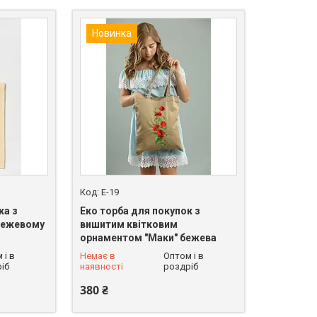
Новинка
E-19
ка з
Еко торба для покупок з
 бежевому
вишитим квітковим
орнаментом "Маки" бежева
+380 (68) 228-90-37
 і в
Немає в
Оптом і в
іб
наявності
роздріб
380 ₴