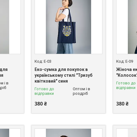
E-03
E-09
 для
Еко-сумка для покупок в
Жіноча е
ня
українському стилі "Тризуб
"Колосок"
квітковий" синя
м і в
Готово до
ріб
відправки
Готово до
Оптом і в
відправки
роздріб
380 ₴
380 ₴