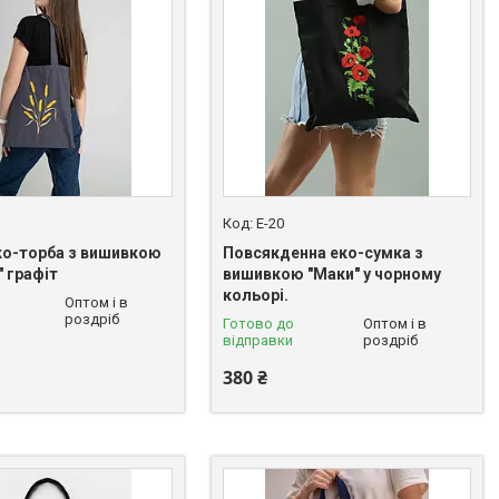
E-20
ко-торба з вишивкою
Повсякденна еко-сумка з
 графіт
вишивкою "Маки" у чорному
кольорі.
Оптом і в
роздріб
Готово до
Оптом і в
відправки
роздріб
380 ₴