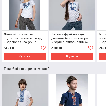
Літня жіноча вишита
Вишита футболка для
Моло
футболка білого кольору
дівчинки білого кольору
чоло
«Зоряне сяйво (синя
«Зоряне сяйво (синій)»
«Зор
вишивка)»
виши
560
400
760
₴
₴
Купити
Купити
Подібні товари компанії