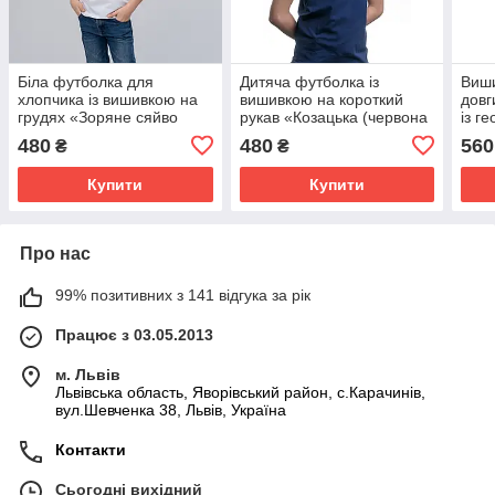
Біла футболка для
Дитяча футболка із
Виши
хлопчика із вишивкою на
вишивкою на короткий
довг
грудях «Зоряне сяйво
рукав «Козацька (червона
із г
(синя вишивка)» 92
вишивка)» 98
орн
480
480
560
₴
₴
сяйв
Купити
Купити
Про нас
99% позитивних з 141 відгука за рік
Працює з 03.05.2013
м. Львів
Львівська область, Яворівський район, с.Карачинів,
вул.Шевченка 38, Львів, Україна
Контакти
Сьогодні вихідний