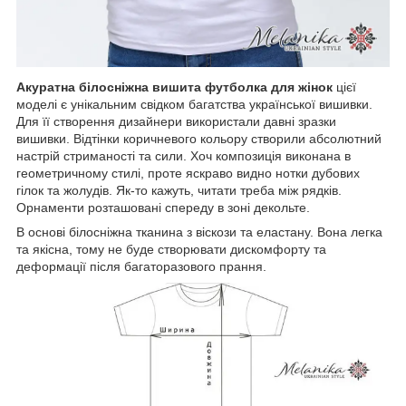
Акуратна білосніжна вишита футболка для жінок
цієї
моделі є унікальним свідком багатства української вишивки.
Для її створення дизайнери використали давні зразки
вишивки. Відтінки коричневого кольору створили абсолютний
настрій стриманості та сили. Хоч композиція виконана в
геометричному стилі, проте яскраво видно нотки дубових
гілок та жолудів. Як-то кажуть, читати треба між рядків.
Орнаменти розташовані спереду в зоні декольте.
В основі білосніжна тканина з віскози та еластану. Вона легка
та якісна, тому не буде створювати дискомфорту та
деформації після багаторазового прання.