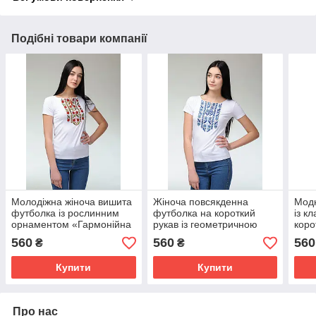
Подібні товари компанії
Молодіжна жіноча вишита
Жіноча повсякденна
Модн
футболка із рослинним
футболка на короткий
із к
орнаментом «Гармонійна
рукав із геометричною
коро
природна експресія»
вишивкою «Блакитна
«Кар
560
560
560
₴
₴
природна експресія»
(чер
Купити
Купити
Про нас