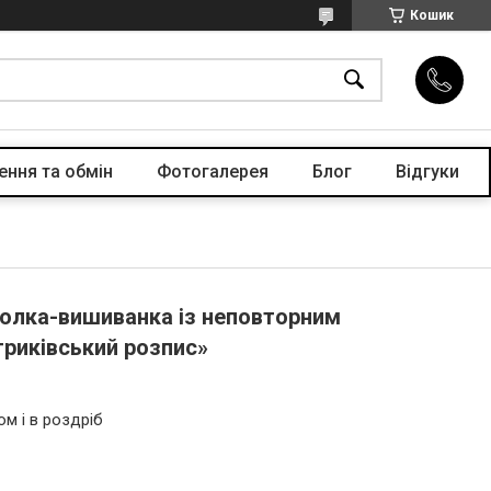
Кошик
ення та обмін
Фотогалерея
Блог
Відгуки
болка-вишиванка із неповторним
риківський розпис»
ом і в роздріб