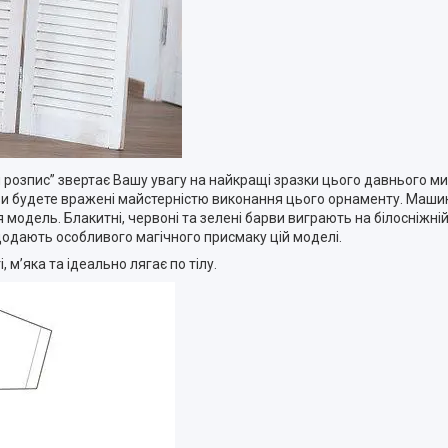
 розпис” звертає Вашу увагу на найкращі зразки цього давнього ми
 Ви будете вражені майстерністю виконання цього орнаменту. Маши
 модель. Блакитні, червоні та зелені барви виграють на білосніжній
 додають особливого магічного присмаку цій моделі.
 м’яка та ідеально лягає по тілу.