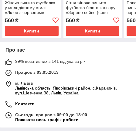
Жіноча вишита футболка
Літня жіноча вишита
Повс
у молодіжному стилі
футболка білого кольору
виши
«Лілея з червоним»
«Зоряне сяйво (синя
чорн
вишивка)»
(сір
560
560
560
₴
₴
Купити
Купити
Про нас
99% позитивних з 141 відгука за рік
Працює з 03.05.2013
м. Львів
Львівська область, Яворівський район, с.Карачинів,
вул.Шевченка 38, Львів, Україна
Контакти
Сьогодні працює з 09:00 до 18:00
Показати весь графік роботи