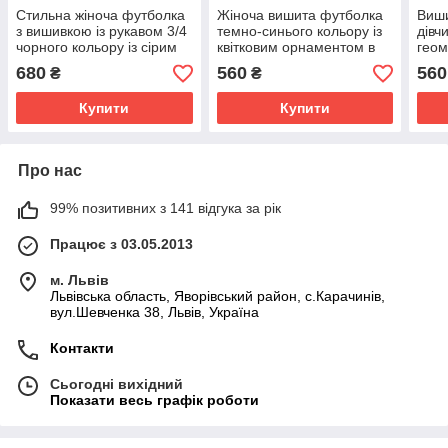
Стильна жіноча футболка
Жіноча вишита футболка
Виши
з вишивкою із рукавом 3/4
темно-синього кольору із
дівч
чорного кольору із сірим
квітковим орнаментом в
гео
орнаментом «Гуцулка»
українському стилі
орна
680
560
560
₴
₴
«Віночок»
(бла
Купити
Купити
Про нас
99% позитивних з 141 відгука за рік
Працює з 03.05.2013
м. Львів
Львівська область, Яворівський район, с.Карачинів,
вул.Шевченка 38, Львів, Україна
Контакти
Сьогодні вихідний
Показати весь графік роботи