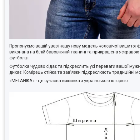
Пропонуємо вашій увазі нашу нову модель чоловічої вишитої 
виконана на білій бавовняній тканині та прикрашена яскраво
футболці.
Футболка чудово сідає та підкреслить усі переваги вашої мужнь
дихає. Комірець стійка та зав’язки підкреслюють традиційні 
«MELANIKA» - це сучасна вишивка з українською історією.