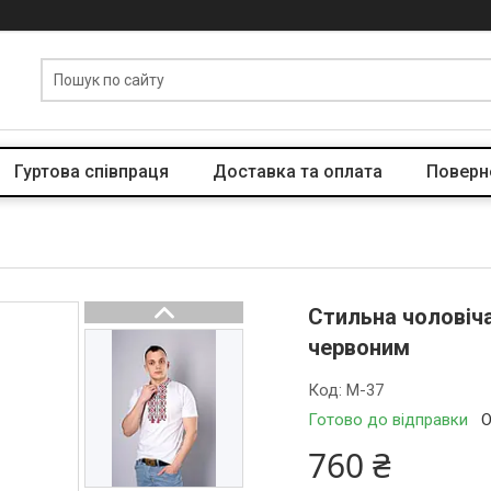
Гуртова співпраця
Доставка та оплата
Поверн
Стильна чоловіча
червоним
Код:
М-37
Готово до відправки
О
760 ₴