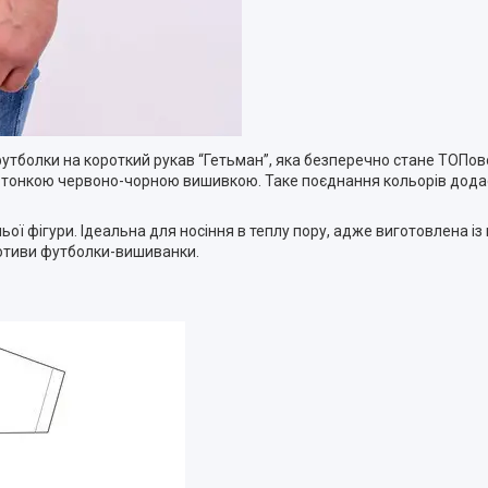
футболки на короткий рукав “Гетьман”, яка безперечно стане ТОП
ю тонкою червоно-чорною вишивкою. Таке поєднання кольорів додає
ої фігури. Ідеальна для носіння в теплу пору, адже виготовлена із
мотиви футболки-вишиванки.