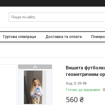
Гуртова співпраця
Доставка та оплата
Поверн
Вишита футболка 
геометричним ор
Код:
D-39-98
Готово до відправки
О
560 ₴