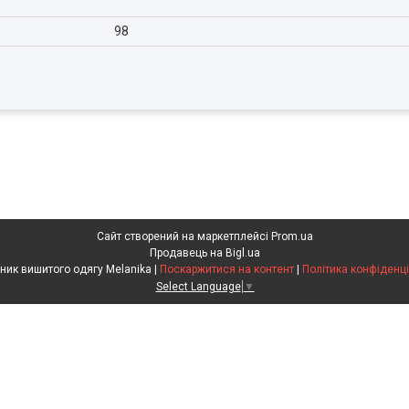
98
Сайт створений на маркетплейсі
Prom.ua
Продавець на Bigl.ua
Виробник вишитого одягу Melanika |
Поскаржитися на контент
|
Політика конфіденці
Select Language
▼