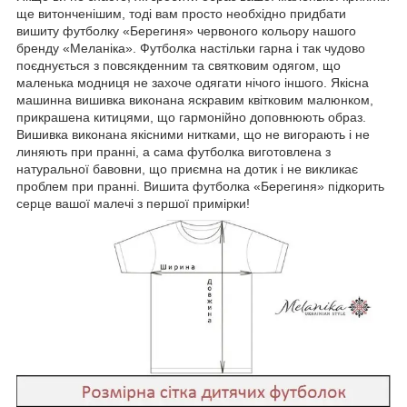
ще витонченішим, тоді вам просто необхідно придбати
вишиту футболку «Берегиня» червоного кольору нашого
бренду «Меланіка». Футболка настільки гарна і так чудово
поєднується з повсякденним та святковим одягом, що
маленька модниця не захоче одягати нічого іншого. Якісна
машинна вишивка виконана яскравим квітковим малюнком,
прикрашена китицями, що гармонійно доповнюють образ.
Вишивка виконана якісними нитками, що не вигорають і не
линяють при пранні, а сама футболка виготовлена з
натуральної бавовни, що приємна на дотик і не викликає
проблем при пранні. Вишита футболка «Берегиня» підкорить
серце вашої малечі з першої примірки!