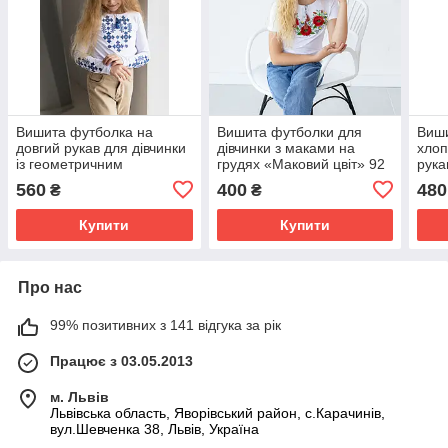
Вишита футболка на
Вишита футболки для
Виши
довгий рукав для дівчинки
дівчинки з маками на
хлоп
із геометричним
грудях «Маковий цвіт» 92
рука
орнаментом «Зоряне
(чер
560
400
480
₴
₴
сяйво (синя)» 98
Купити
Купити
Про нас
99% позитивних з 141 відгука за рік
Працює з 03.05.2013
м. Львів
Львівська область, Яворівський район, с.Карачинів,
вул.Шевченка 38, Львів, Україна