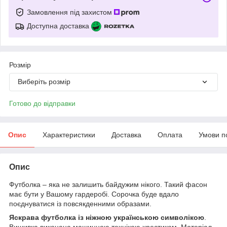
Замовлення під захистом
Доступна доставка
Розмір
Виберіть розмір
Готово до відправки
Опис
Характеристики
Доставка
Оплата
Умови п
Опис
Футболка – яка не залишить байдужим нікого. Такий фасон
має бути у Вашому гардеробі. Сорочка буде вдало
поєднуватися із повсякденними образами.
Яскрава футболка із ніжною українською символікою
.
Вишивка виконана машинною технікою хрестиком. Матеріал