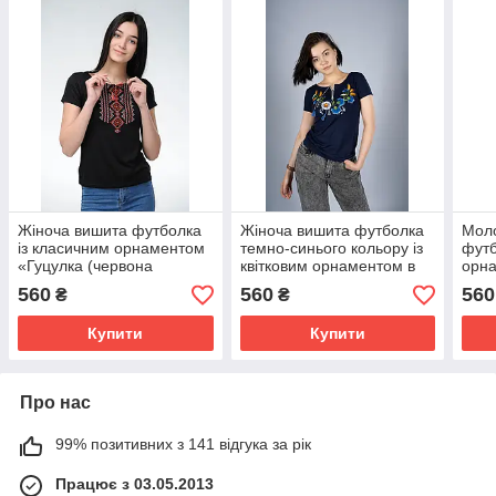
Жіноча вишита футболка
Жіноча вишита футболка
Моло
із класичним орнаментом
темно-синього кольору із
футб
«Гуцулка (червона
квітковим орнаментом в
орн
вишивка)»
українському стилі
прир
560
560
560
₴
₴
«Віночок»
Купити
Купити
Про нас
99% позитивних з 141 відгука за рік
Працює з 03.05.2013