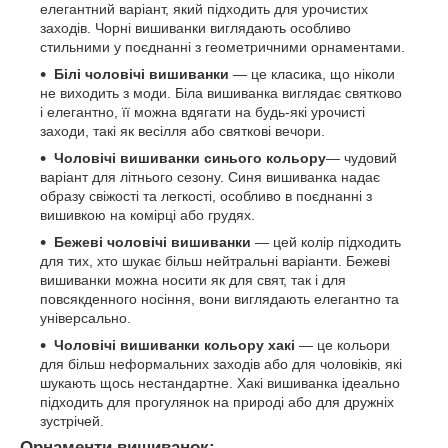
елегантний варіант, який підходить для урочистих
заходів. Чорні вишиванки виглядають особливо
стильними у поєднанні з геометричними орнаментами.
Білі чоловічі вишиванки
— це класика, що ніколи
не виходить з моди. Біла вишиванка виглядає святково
і елегантно, її можна вдягати на будь-які урочисті
заходи, такі як весілля або святкові вечори.
Чоловічі вишиванки
синього кольору
— чудовий
варіант для літнього сезону. Синя вишиванка надає
образу свіжості та легкості, особливо в поєднанні з
вишивкою на комірці або грудях.
Бежеві чоловічі вишиванки
— цей колір підходить
для тих, хто шукає більш нейтральні варіанти. Бежеві
вишиванки можна носити як для свят, так і для
повсякденного носіння, вони виглядають елегантно та
універсально.
Чоловічі вишиванки
кольору хакі
— це кольори
для більш неформальних заходів або для чоловіків, які
шукають щось нестандартне. Хакі вишиванка ідеально
підходить для прогулянок на природі або для дружніх
зустрічей.
Орнаменти вишиванок: