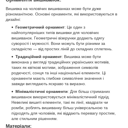
Вишивка на чоловічих вишиванках може бути дуже
різноманітною. Основні орнаменти, які використовуються в
дизайні:
Геометричний орнамент
: Це один з
найпопулярніших типів вишивки для чоловічих
вишиванок. Геометричні візерунки додають одягу
суворості і мужності. Вони можуть бути різними за
складністю — від простих ліній до складних сплетень.
Традиційний орнамент
: Вишивка може бути
виконана у вигляді традиційних українських мотивів,
таких як квіткові мотиви, зображення символів
родючості, сонця та інші національні елементи. Ці
орнаменти мають глибоке символічне значення і
завжди виглядають яскраво та виразно.
Мінімалістичні орнаменти
: Для більш стриманих
вишиванок використовується мінімалістичний підхід.
Невеликі вишиті елементи, такі як лінії, квадрати чи
ромби, роблять вишиванку більш універсальною та
підходять для чоловіків, які віддають перевагу простим,
але стильним рішенням.
Матеріали: