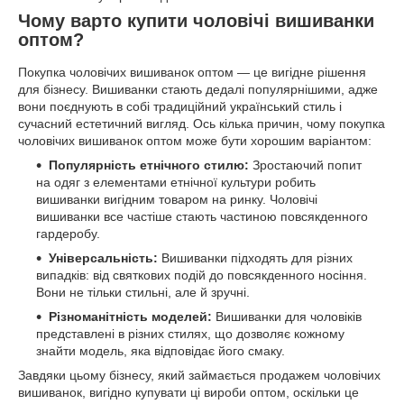
Чому варто купити чоловічі вишиванки
оптом?
Покупка чоловічих вишиванок оптом — це вигідне рішення
для бізнесу. Вишиванки стають дедалі популярнішими, адже
вони поєднують в собі традиційний український стиль і
сучасний естетичний вигляд. Ось кілька причин, чому покупка
чоловічих вишиванок оптом може бути хорошим варіантом:
Популярність етнічного стилю:
Зростаючий попит
на одяг з елементами етнічної культури робить
вишиванки вигідним товаром на ринку. Чоловічі
вишиванки все частіше стають частиною повсякденного
гардеробу.
Універсальність:
Вишиванки підходять для різних
випадків: від святкових подій до повсякденного носіння.
Вони не тільки стильні, але й зручні.
Різноманітність моделей:
Вишиванки для чоловіків
представлені в різних стилях, що дозволяє кожному
знайти модель, яка відповідає його смаку.
Завдяки цьому бізнесу, який займається продажем чоловічих
вишиванок, вигідно купувати ці вироби оптом, оскільки це