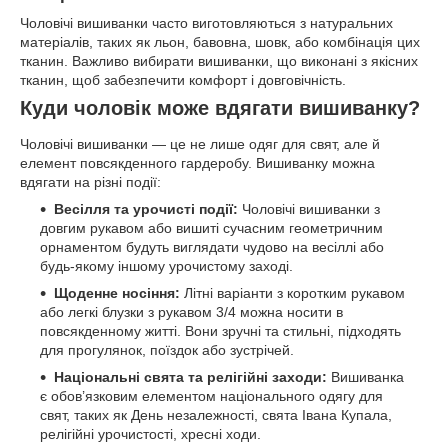
Чоловічі вишиванки часто виготовляються з натуральних
матеріалів, таких як льон, бавовна, шовк, або комбінація цих
тканин. Важливо вибирати вишиванки, що виконані з якісних
тканин, щоб забезпечити комфорт і довговічність.
Куди чоловік може вдягати вишиванку?
Чоловічі вишиванки — це не лише одяг для свят, але й
елемент повсякденного гардеробу. Вишиванку можна
вдягати на різні події:
Весілля та урочисті події:
Чоловічі вишиванки з
довгим рукавом або вишиті сучасним геометричним
орнаментом будуть виглядати чудово на весіллі або
будь-якому іншому урочистому заході.
Щоденне носіння:
Літні варіанти з коротким рукавом
або легкі блузки з рукавом 3/4 можна носити в
повсякденному житті. Вони зручні та стильні, підходять
для прогулянок, поїздок або зустрічей.
Національні свята та релігійні заходи:
Вишиванка
є обов’язковим елементом національного одягу для
свят, таких як День незалежності, свята Івана Купала,
релігійні урочистості, хресні ходи.