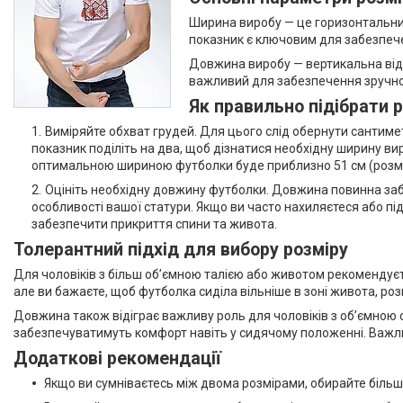
Ширина виробу — це горизонтальний
показник є ключовим для забезпече
Довжина виробу — вертикальна від
важливий для забезпечення зручно
Як правильно підібрати 
Виміряйте обхват грудей. Для цього слід обернути сантимет
показник поділіть на два, щоб дізнатися необхідну ширину ви
оптимальною шириною футболки буде приблизно 51 см (розмі
Оцініть необхідну довжину футболки. Довжина повинна заб
особливості вашої статури. Якщо ви часто нахиляєтеся або п
забезпечити прикриття спини та живота.
Толерантний підхід для вибору розміру
Для чоловіків з більш об’ємною талією або животом рекомендуєт
але ви бажаєте, щоб футболка сиділа вільніше в зоні живота, роз
Довжина також відіграє важливу роль для чоловіків з об’ємною с
забезпечуватимуть комфорт навіть у сидячому положенні. Важли
Додаткові рекомендації
Якщо ви сумніваєтесь між двома розмірами, обирайте більш