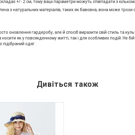
кладає +/- 2 см, тому ваші параметри можуть співпадати з кільком
ена з натуральних матеріалів, таких як бавовна, вона може трохи с
сто оновлення гардеробу, але й спосіб виразити свій стиль та кул
осити як у повсякденному житті, так і для особливих подій. Не б
о підібраний одяг.