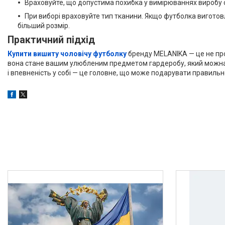
Враховуйте, що допустима похибка у вимірюваннях виробу с
При виборі враховуйте тип тканини. Якщо футболка виготовл
більший розмір.
Практичний підхід
Купити вишиту чоловічу футболку
бренду MELANIKA — це не про
вона стане вашим улюбленим предметом гардеробу, який можна н
і впевненість у собі — це головне, що може подарувати правильн