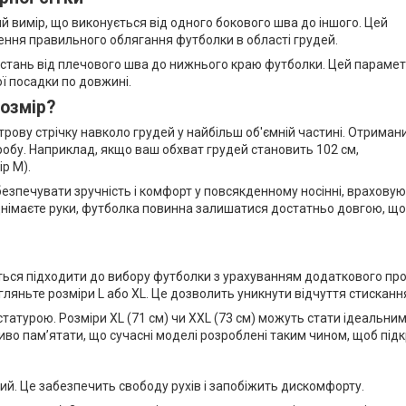
 вимір, що виконується від одного бокового шва до іншого. Цей
ння правильного облягання футболки в області грудей.
стань від плечового шва до нижнього краю футболки. Цей параме
ї посадки по довжині.
розмір?
рову стрічку навколо грудей у найбільш об'ємній частині. Отриман
робу. Наприклад, якщо ваш обхват грудей становить 102 см,
р M).
езпечувати зручність і комфорт у повсякденному носінні, врахову
іднімаєте руки, футболка повинна залишатися достатньо довгою, щ
ься підходити до вибору футболки з урахуванням додаткового прос
гляньте розміри L або XL. Це дозволить уникнути відчуття стискання
татурою. Розміри XL (71 см) чи XXL (73 см) можуть стати ідеальним
во пам’ятати, що сучасні моделі розроблені таким чином, щоб під
ий. Це забезпечить свободу рухів і запобіжить дискомфорту.