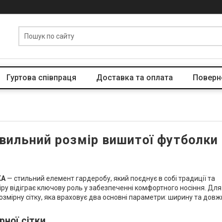
Гуртова співпраця
Доставка та оплата
Поверн
авильний розмір вишитої футболки 
KA
— стильний елемент гардеробу, який поєднує в собі традиції та
іру відіграє ключову роль у забезпеченні комфортного носіння. Для
озмірну сітку, яка враховує два основні параметри: ширину та дов
рної сітки