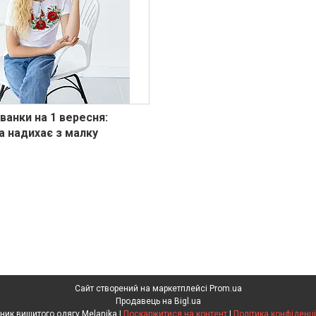
ванки на 1 вересня:
а надихає з малку
Сайт створений на маркетплейсі
Prom.ua
Продавець на Bigl.ua
Виробник вишитого одягу Melanika |
Поскаржитися на контент
|
Політика конфіденці