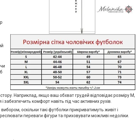
тр
ий
ючи
об
тору. Наприклад, якщо ваш обхват грудей відповідає розміру M,
 і забезпечить комфорт навіть під час активних рухів.
 вибором, оскільки такі футболки прикриватимуть живіт і
креслювати переваги фігури та приховувати можливі недоліки.