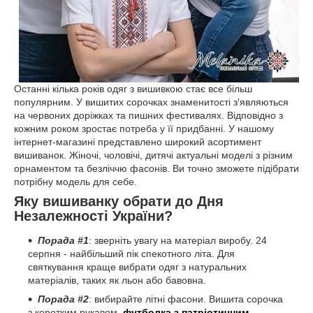
Останні кілька років одяг з вишивкою стає все більш
популярним. У вишитих сорочках знаменитості з'являються
на червоних доріжках та пишних фестивалях. Відповідно з
кожним роком зростає потреба у її придбанні. У нашому
інтернет-магазині представлено широкий асортимент
вишиванок. Жіночі, чоловічі, дитячі актуальні моделі з різним
орнаментом та безліччю фасонів. Ви точно зможете підібрати
потрібну модель для себе.
Яку вишиванку обрати до Дня
Незалежності України?
Порада #1
: зверніть увагу на матеріал виробу. 24
серпня - найбільший пік спекотного літа. Для
святкування краще вибрати одяг з натуральних
матеріалів, таких як льон або бавовна.
Порада #2
: вибирайте літні фасони. Вишита сорочка
з коротким рукавом,
футболка з патріотичним