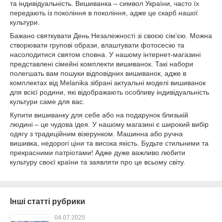
та індивідуальність. Вишиванка – символ України, часто їх
передають із покоління в покоління, адже це скарб нашої
культури.
Бажано святкувати День Незалежності зі своєю сім'єю. Можна
створювати групові образи, влаштувати фотосесію та
насолодитися святом сповна. У нашому інтернет-магазині
представлені сімейні комплекти вишиванок. Такі набори
полегшать вам пошуки відповідних вишиванок, адже в
комплектах від Melanika зібрані актуальні моделі вишиванок
для всієї родини, які відображають особливу індивідуальність
культури саме для вас.
Купити вишиванку для себе або на подарунок близькій
людині – це чудова ідея. У нашому магазині є широкий вибір
одягу з традиційним візерунком. Машинна або ручна
вишивка, недорогі ціни та висока якість. Будьте стильними та
прекрасними патріотами! Адже дуже важливо любити
культуру своєї країни та заявляти про це всьому світу.
Інші статті рубрики
04.07.2025