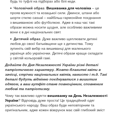
будь то туфлі на підборах або білі кеди.
Чоловічий образ
.
Вишиванка для чоловіка
– це
прояв мужності та козацької сили. Джинси, штани або
шорти стилю casual – найбільш гармонійне поєднання
з вишиванкою або футболкою. Адже в наш час такі
образи можна носити щодня, але особливо важливими
вони є в дні національних свят.
Дитячий образ
. Дуже важливо щеплювати дитині
любов до своєї батьківщини ще з дитинства. Тому
зупиніть свій вибір на вишиванці для маленького
українця або україночки. Дитячі образи краще складати
у світлій кольоровій гамі.
Додайте до Дня Незалежності України різні деталі
патріотичного характеру. Жовто-блакитні квіти в
зачісці, стрічки національних квітів, намисто і т.д. Такі
деталі будуть відмінно поєднуватися з вишитим
одягом, а ваш аутфіт стане повноцінним, сповненим
любові та патріотизму.
Чому так важливо одягти
вишиванку на День Незалежності
України
? Відповідь дуже проста! Це традиційний одяг
українського народу. Ваш образ буде неповторним та
оригінальним, адже кожен візерунок має свій глибокий зміст