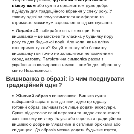
візерунком
або сукня з орнаментом дуже добре
підійдуть для традиційного вбрання у спеку року. У
такому одязі ви почуватиметеся комфортно та
отримаєте максимум задоволення від святкування.
Порада #3
: вибирайте світлі кольори. Біла
вишиванка – це мастхев та класика у будь-яку пору
року та для будь-якої події. Але коли, як не влітку
експериментувати? Купуйте жовту або блакитну
вишиванку і ви точно не залишитеся непоміченими
серед натовпу. Патріотична символіка разом з
українською кольоровою гамою – комбо для вбрання у
свято Незалежності.
Вишиванка в образі: із чим поєднувати
традиційний одяг?
Жіночий образ
з вишиванкою. Вишита сукня –
найкращий варіант для дівчини, адже це одразу
готовий образ, залишається лише додати аксесуари.
Сукня підкреслює ваші переваги та надає елегантності
зовнішньому вигляду. Блуза або сорочка з традиційною
вишивкою добре виглядатиме зі світлими брюками або
спідницею. До образів можна додати будь-яке взуття,