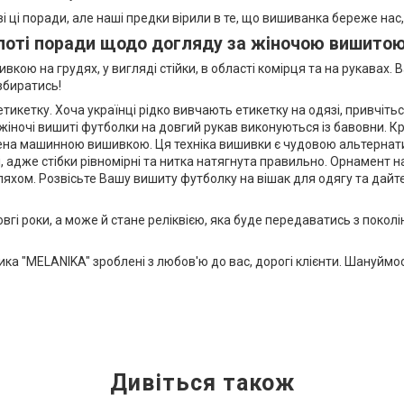
ці поради, але наші предки вірили в те, що вишиванка береже нас, 
лоті поради щодо догляду за жіночою вишито
кою на грудях, у вигляді стійки, в області комірця та на рукавах. 
збиратись!
 етикетку. Хоча українці рідко вивчають етикетку на одязі, привчіт
жіночі вишиті футболки на довгий рукав виконуються із бавовни. Кр
на машинною вишивкою. Ця техніка вишивки є чудовою альтернати
дже стібки рівномірні та нитка натягнута правильно. Орнамент на в
хом. Розвісьте Вашу вишиту футболку на вішак для одягу та дайте 
 довгі роки, а може й стане реліквією, яка буде передаватись з пок
ка "MELANIKA" зроблені з любов'ю до вас, дорогі клієнти. Шануймося