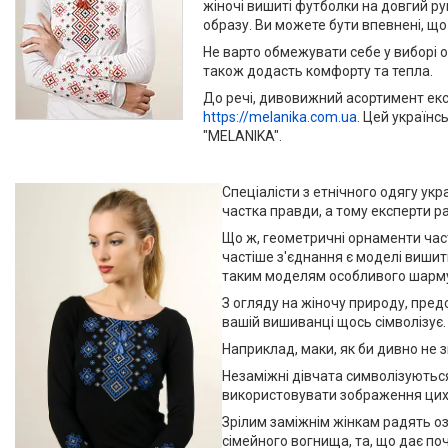
жіночі вишиті футболки на довгий рук
образу. Ви можете бути впевнені, що 
Не варто обмежувати себе у виборі 
також додасть комфорту та тепла.
До речі, дивовижний асортимент екс
https://melanika.com.ua
. Цей українс
"MELANIKA".
Спеціалісти з етнічного одягу ук
частка правди, а тому експерти р
Що ж, геометричні орнаменти част
частіше з'єднання є моделі вишит
таким моделям особливого шарм
З огляду на жіночу природу, пред
вашій вишиванці щось сімволізує.
Наприклад, маки, як би дивно не з
Незаміжні дівчата символізуються
використовувати зображення цих 
Зрілим заміжнім жінкам радять оз
сімейного вогнища, та, що дає по