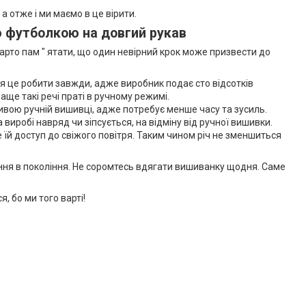
а отже і ми маємо в це вірити.
ю футболкою на довгий рукав
Варто пам " ятати, що один невірний крок може призвести до
ься це робити завжди, адже виробник подає сто відсотків
аще такі речі праті в ручному режимі.
вою ручній вишивці, адже потребує менше часу та зусиль.
иробі навряд чи зіпсується, на відміну від ручної вишивки.
їй доступ до свіжого повітря. Таким чином річ не зменшиться
оління в покоління. Не соромтесь вдягати вишиванку щодня. Саме
, бо ми того варті!