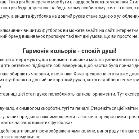
ав. Така річ безперечно має бути в гардеробі кожної українки. Стил
така річ буде доречною на будь-якому особистому святі, в офісі, в ш
одягу, а вишита футболка на довгий рукав стане однією з улюблени
клюзивних вишитих футболок ви можете знайті на сайті інтернет-
ький бренд вишиванок пропонує такі вигідні умови, що ви просто н
Гармонія кольорів - спокій душі!
раїнців стверджують, що орнамент вишивки має потужний вплив на л
адять ретельно підбирати собі візерунок, щоб частка була принагід
іше обирають чоловіки, а не жінки. Хоча прекрасна стати вже дав
их футболок на довгий чи короткий рукав, котрі оздоблені геометр
у.
ставниці цієї статі дуже полюбляють квіткові орнаменти. Тут експ
вучало, є символом скорботи, тугі та печалі. Стережіться цієї квітки
 у наших предків із ніжними лілеями та колючо-прекрасними троян
квіток на своїх вишитих футболках.
доблювати вишиті речі зображеннями калини, винограду та інших р
чаток новому життю.