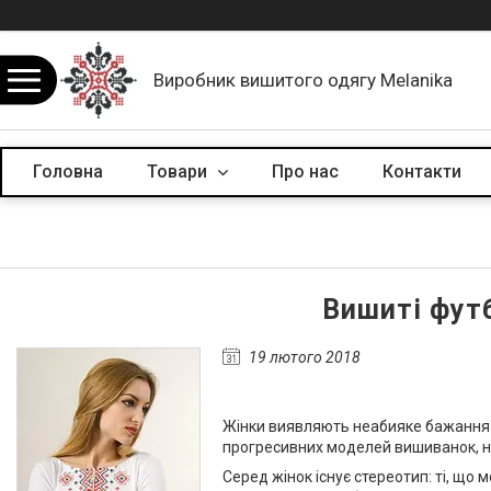
Виробник вишитого одягу Melanika
Головна
Товари
Про нас
Контакти
Вишиті футб
19 лютого 2018
Жінки виявляють неабияке бажання в
прогресивних моделей вишиванок, най
Серед жінок існує стереотип: ті, що