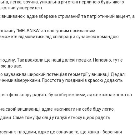
ьна, легка, зручна, унікальна річ стані перлиною будь-якого
колі чи університеті.
х вишиванок, адже збереже стриманий та патріотичний акцент, а
магазину "MELANIKA" за наступним посиланням
е зможете відмовитись від співпраці з сучасною командою
юдину. Так вважали ще наші далекі предки. Напевно, тут є
ною до вас.
но зауважила широкий потенціал геометрії у вишивці. Дедалі
ичними візерунками. Простота у поєднані з красою додають
ерти з фольклору радять бути обережними, адже кожна квітка на
 на своїй вишиванці, адже накликати на себе біду легко.
дами. Саме тому фахівці у галузі етносу щиро радять
ослин з плодами, адже це означає те, що жінка - берегиня