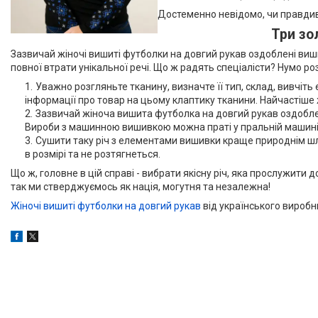
Достеменно невідомо, чи правдиві 
Три зо
Зазвичай жіночі вишиті футболки на довгий рукав оздоблені вишив
повної втрати унікальної речі. Що ж радять спеціалісти? Нумо ро
Уважно розгляньте тканину, визначте її тип, склад, вивчіть
інформації про товар на цьому клаптику тканини. Найчастіше 
Зазвичай жіноча вишита футболка на довгий рукав оздобле
Вироби з машинною вишивкою можна праті у пральній машині, а
Сушити таку річ з елементами вишивки краще природнім шля
в розмірі та не розтягнеться.
Що ж, головне в цій справі - вибрати якісну річ, яка прослужити
так ми стверджуємось як нація, могутня та незалежна!
Жіночі вишиті футболки на довгий рукав
від українського виробни